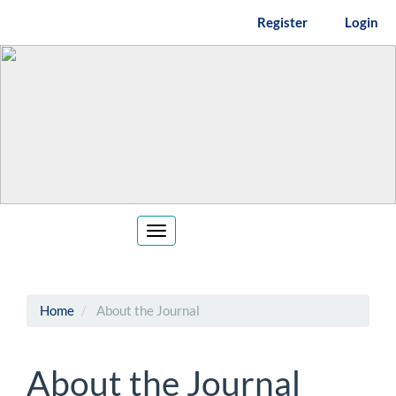
Main
Register
Login
Navigation
Main
Content
Sidebar
Toggle
navigation
Home
About the Journal
About the Journal