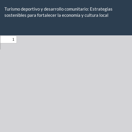
Return
to
Turismo deportivo y desarrollo comunitario: Estrategias
Issue
sostenibles para fortalecer la economía y cultura local
Details
Do
D
P