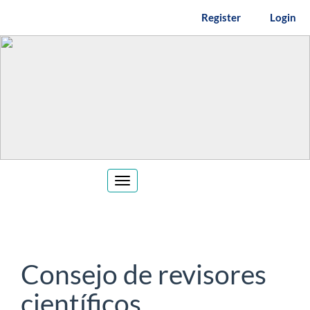
Main
Register
Login
Navigation
Main
Content
Sidebar
Toggle
navigation
Consejo de revisores
científicos