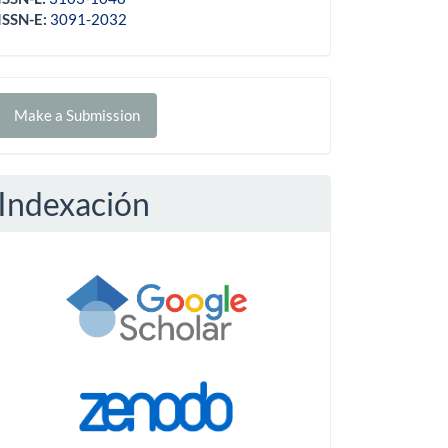
ISSN-E:
3091-2032
Make
Make a Submission
ubmission
Indexación