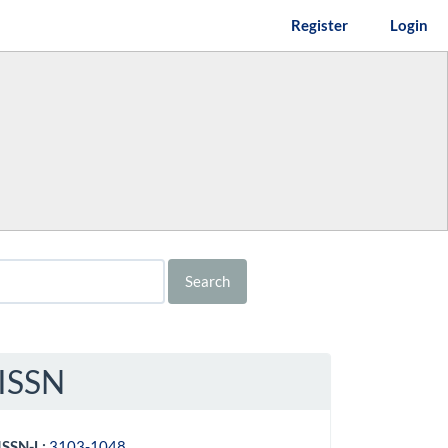
Register
Login
Search
ISSN
ISSN-L:
3103-1048