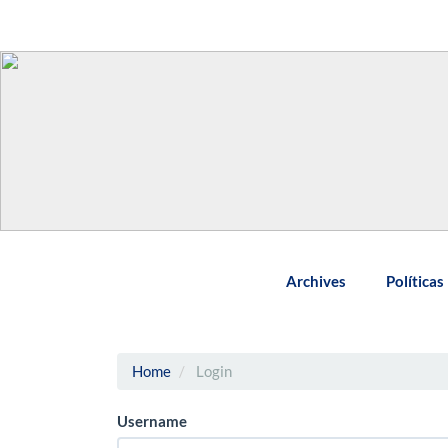
Main
Navigation
Main
Content
Sidebar
Archives
Políticas
Home
Login
Username