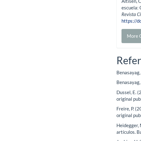
Altisen, 
escuela: 
Revista C
https://
More C
Refe
Benasayag, 
Benasayag, 
Dussel, E. (
original pu
Freire, P. (
original pu
Heidegger, 
artículos. 