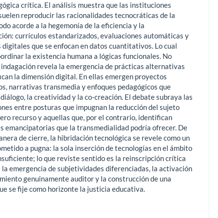
ógica crítica. El análisis muestra que las instituciones
suelen reproducir las racionalidades tecnocráticas de la
do acorde a la hegemonía de la eficiencia y la
ión: currículos estandarizados, evaluaciones automáticas y
 digitales que se enfocan en datos cuantitativos. Lo cual
bordinar la existencia humana a lógicas funcionales. No
a indagación revela la emergencia de prácticas alternativas
fican la dimensión digital. En ellas emergen proyectos
os, narrativas transmedia y enfoques pedagógicos que
 diálogo, la creatividad y la co-creación. El debate subraya las
ones entre posturas que impugnan la reducción del sujeto
o recurso y aquellas que, por el contrario, identifican
es emancipatorias que la transmedialidad podría ofrecer. De
anera de cierre, la hibridación tecnológica se revele como un
ometido a pugna: la sola inserción de tecnologías en el ámbito
nsuficiente; lo que reviste sentido es la reinscripción crítica
 la emergencia de subjetividades diferenciadas, la activación
miento genuinamente auditor y la construcción de una
e se fije como horizonte la justicia educativa.