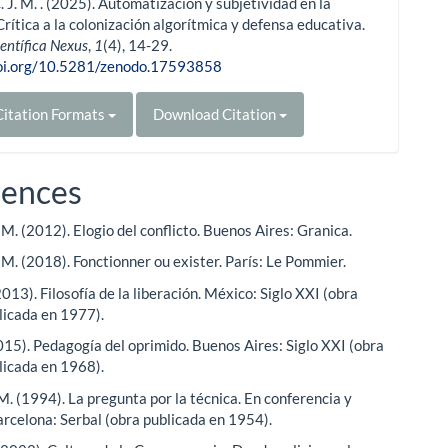
C. J. M. . (2025). Automatización y subjetividad en la
Crítica a la colonización algorítmica y defensa educativa.
ientífica Nexus
,
1
(4), 14-29.
doi.org/10.5281/zenodo.17593858
itation Formats
Download Citation
rences
M. (2012). Elogio del conflicto. Buenos Aires: Granica.
M. (2018). Fonctionner ou exister. París: Le Pommier.
2013). Filosofía de la liberación. México: Siglo XXI (obra
blicada en 1977).
2015). Pedagogía del oprimido. Buenos Aires: Siglo XXI (obra
blicada en 1968).
M. (1994). La pregunta por la técnica. En conferencia y
Barcelona: Serbal (obra publicada en 1954).