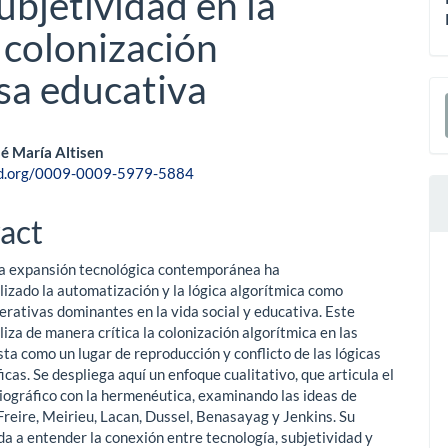
bjetividad en la
a colonización
sa educativa
a
é María Altisen
S
cid.org/0009-0009-5979-5884
le
ent
act
a expansión tecnológica contemporánea ha
alizado la automatización y la lógica algorítmica como
erativas dominantes en la vida social y educativa. Este
liza de manera crítica la colonización algorítmica en las
sta como un lugar de reproducción y conflicto de las lógicas
icas. Se despliega aquí un enfoque cualitativo, que articula el
bliográfico con la hermenéutica, examinando las ideas de
Freire, Meirieu, Lacan, Dussel, Benasayag y Jenkins. Su
da a entender la conexión entre tecnología, subjetividad y