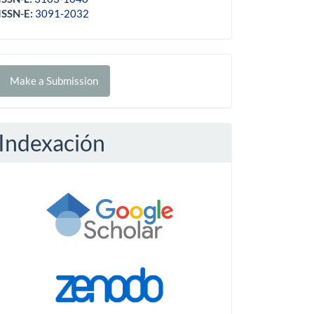
ISSN-E:
3091-2032
Make
Make a Submission
ubmission
Indexación