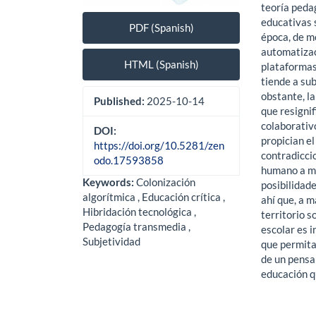
teoría pedag
educativas 
PDF (Spanish)
época, de mo
automatizac
HTML (Spanish)
plataformas
tiende a su
obstante, l
Published:
2025-10-14
que resigni
colaborativ
DOI:
propician el
https://doi.org/10.5281/zen
contradicci
odo.17593858
humano a mer
Keywords:
Colonización
posibilidad
algorítmica , Educación crítica ,
ahí que, a m
Hibridación tecnológica ,
territorio s
Pedagogía transmedia ,
escolar es i
Subjetividad
que permita
de un pensa
educación qu
Downloads