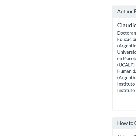
Author 
Claudio
Doctoran
Educación
(Argentin
Universi
en Psicol
(UCALP) (
Humanida
(Argentin
Instituto
Instituto
How to 