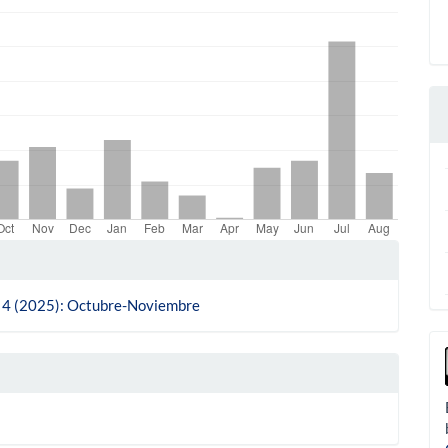
le
ls
o. 4 (2025): Octubre-Noviembre