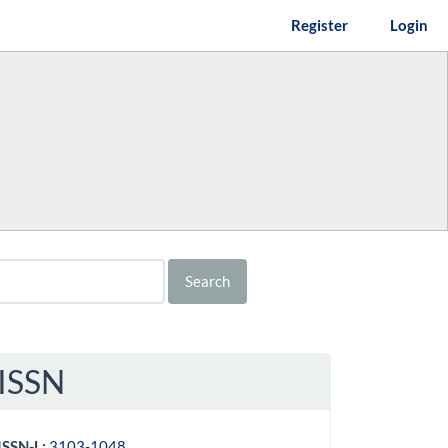
Register
Login
Search
ISSN
ISSN-L:
3103-1048