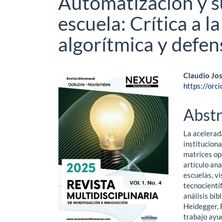
Automatización y su
escuela: Crítica a l
algorítmica y defen
Article
Main
Claudio Jos
https://or
Sidebar
Artic
Cont
Abstr
La acelerad
institucion
matrices op
artículo ana
escuelas, vi
tecnocientíf
análisis bi
Heidegger, 
trabajo ayu