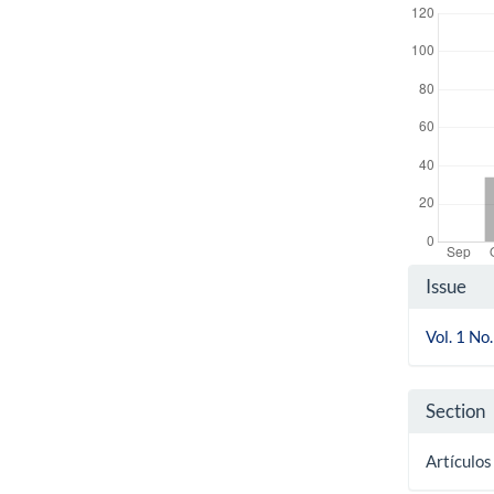
Artic
Issue
Detai
Vol. 1 N
Section
Artículos