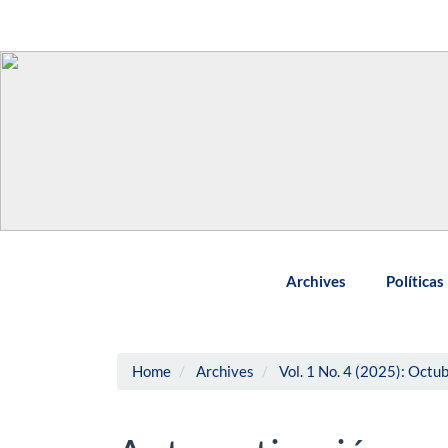
Main
Navigation
Main
Content
Sidebar
Archives
Políticas
Home
Archives
Vol. 1 No. 4 (2025): Oct