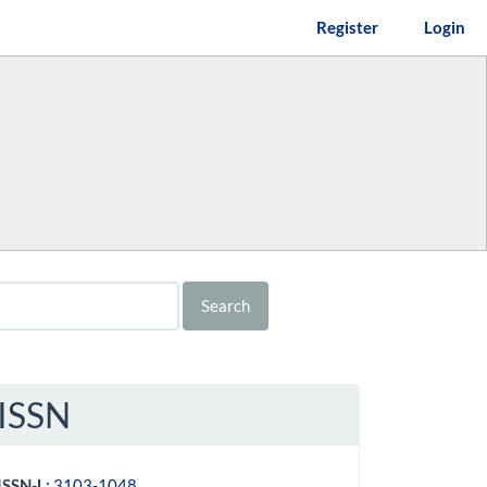
Register
Login
Search
ISSN
ISSN-L:
3103-1048