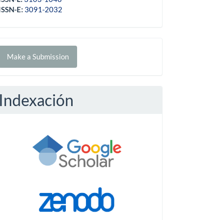
ISSN-E:
3091-2032
Make
Make a Submission
ubmission
Indexación