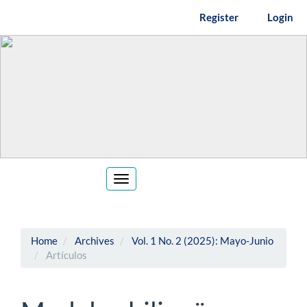
Main
Register
Login
Navigation
Main
Content
Sidebar
Toggle
navigation
Home
Archives
Vol. 1 No. 2 (2025): Mayo-Junio
Artículos