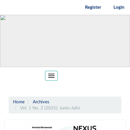
Main
Register
Login
Navigation
Main
Content
Sidebar
Toggle
navigation
Home
Archives
Vol. 1 No. 2 (2025): Junio-Julio