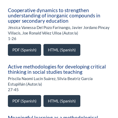
Cooperative dynamics to strengthen
understanding of inorganic compounds in
upper secondary education
Jéssica Vanessa Del Pozo Farinango, Javier Jordano Pincay
Villacís, Joe Ronald Vélez Ulloa (Autor/a)
1-26
PDF (Spanish)
HTML (Spanish)
Active methodologies for developing critical
thinking in social studies teaching
Priscila Naomi Lucín Suárez, Silvia Beatriz García
Estupiñán (Autor/a)
27-45
PDF (Spanish)
HTML (Spanish)
Meaningful learning as a methodological