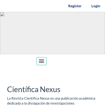
Main
Register
Login
Navigation
Main
Content
Sidebar
Toggle
navigation
Científica Nexus
La Revista Científica Nexus es una publicación académica
dedicada a la divulgación de investigaciones